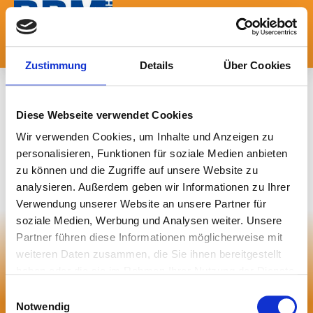
Stellenangebote
Zustimmung
Details
Über Cookies
Stellenangebote
Diese Webseite verwendet Cookies
Wir verwenden Cookies, um Inhalte und Anzeigen zu
personalisieren, Funktionen für soziale Medien anbieten
Aktuell sind keine Stellen bei uns zu besetzen. Schauen
zu können und die Zugriffe auf unsere Website zu
Sie einfach später nochmals vorbei.
analysieren. Außerdem geben wir Informationen zu Ihrer
Verwendung unserer Website an unsere Partner für
soziale Medien, Werbung und Analysen weiter. Unsere
BBM GmbH
Bühner-Both-
Partner führen diese Informationen möglicherweise mit
Metallbearbeitung
weiteren Daten zusammen, die Sie ihnen bereitgestellt
Dr.-Georg-Spohn-
haben oder die sie im Rahmen Ihrer Nutzung der Dienste
Straße 27
gesammelt haben. Sie geben Einwilligung zu unseren
Einwilligungsauswahl
89143 Blaubeuren
Cookies, wenn Sie unsere Webseite weiterhin nutzen.
Notwendig